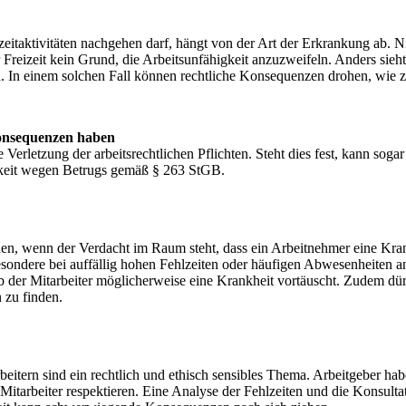
taktivitäten nachgehen darf, hängt von der Art der Erkrankung ab. Ni
r Freizeit kein Grund, die Arbeitsunfähigkeit anzuzweifeln. Anders sie
 In einem solchen Fall können rechtliche Konsequenzen drohen, wie 
Konsequenzen haben
Verletzung der arbeitsrechtlichen Pflichten. Steht dies fest, kann soga
arkeit wegen Betrugs gemäß § 263 StGB.
nen, wenn der Verdacht im Raum steht, dass ein Arbeitnehmer eine Kran
sbesondere bei auffällig hohen Fehlzeiten oder häufigen Abwesenheiten
b der Mitarbeiter möglicherweise eine Krankheit vortäuscht. Zudem dü
 zu finden.
itern sind ein rechtlich und ethisch sensibles Thema. Arbeitgeber habe
r Mitarbeiter respektieren. Eine Analyse der Fehlzeiten und die Konsul